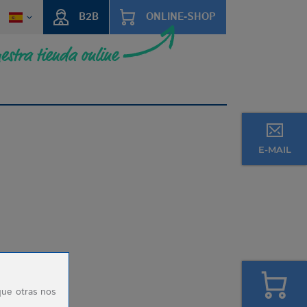
B2B
ONLINE-SHOP
E-MAIL
que otras nos