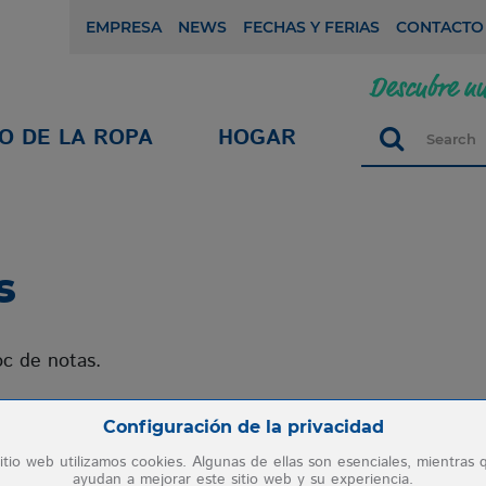
EMPRESA
NEWS
FECHAS Y FERIAS
CONTACTO
O DE LA ROPA
HOGAR
Search
s
oc de notas.
Zum Betrieb der Seite notwendige Cookies:
Configuración de la privacidad
itio web utilizamos cookies. Algunas de ellas son esenciales, mientras 
ayudan a mejorar este sitio web y su experiencia.