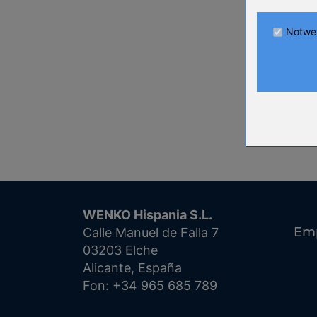
Name
Anbieter
Notwe
Zweck
Cookie Nam
Cookie Laufz
Name
Anbieter
Zweck
Cookie Nam
Cookie Laufz
WENKO Hispania S.L.
Name
Em
Calle Manuel de Falla 7
Anbieter
03203 Elche
Zweck
Alicante, España
Cookie Nam
Cookie Laufz
Fon: +34 965 685 789