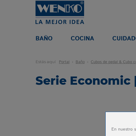
BAÑO
COCINA
CUIDAD
Estás aquí
Portal
Baño
Cubos de pedal & Cubo c
Serie Economic
En nuestro s