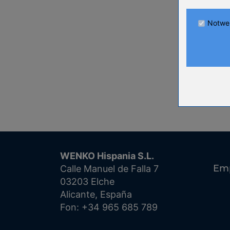
Name
Anbieter
Notwe
Zweck
Cookie Nam
Cookie Laufz
Name
Anbieter
Zweck
Cookie Nam
Cookie Laufz
WENKO Hispania S.L.
Name
Em
Calle Manuel de Falla 7
Anbieter
03203 Elche
Zweck
Alicante, España
Cookie Nam
Cookie Laufz
Fon: +34 965 685 789