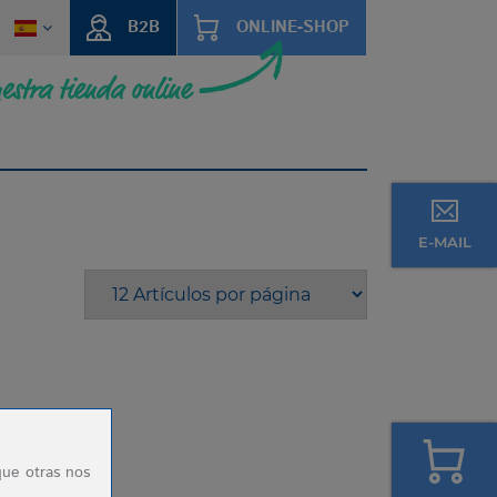
B2B
ONLINE-SHOP
E-MAIL
que otras nos