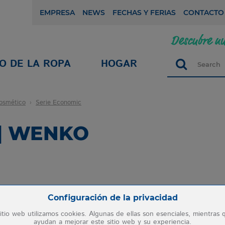
EMPRESA
NEWS
FECHAS Y FERIAS
CONTACTO
O DE LA ROPA
HOGAR
Search
osmético
Serie Economic
 | WENKO
Zum Betrieb der Seite notwendige Cookies:
Configuración de la privacidad
itio web utilizamos cookies. Algunas de ellas son esenciales, mientras 
ayudan a mejorar este sitio web y su experiencia.