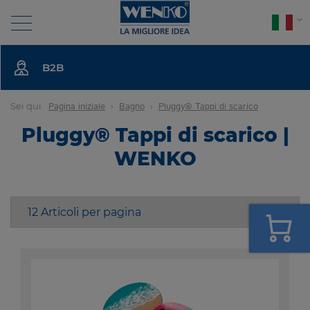
Search
B2B
BAGNO
Sei qui
Pagina iniziale
Bagno
Pluggy® Tappi di scarico
Pluggy® Tappi di scarico |
CUCINA
WENKO
BIANCHERIA
ABITARE
IMPRESA
NEWS