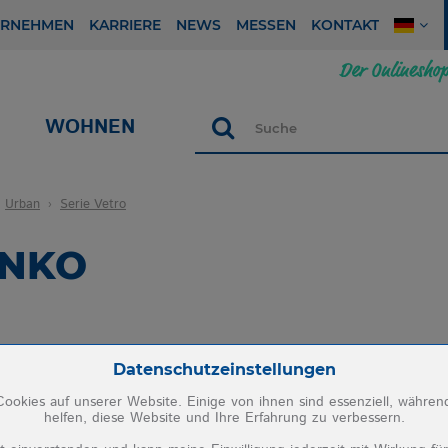
ERNEHMEN
KARRIERE
NEWS
MESSEN
KONTAKT
WOHNEN
Suche
Urban
Serie Vetro
ENKO
Zum Betrieb der Seite notwendige Cookies:
Datenschutzeinstellungen
ookies auf unserer Website. Einige von ihnen sind essenziell, währe
helfen, diese Website und Ihre Erfahrung zu verbessern.
PHP Session Cookie