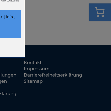
 die Zukunft
Info
ha
ookies.
Kontakt
Impressum
llungen
Barrierefreiheitserklärung
gen
Sitemap
klärung