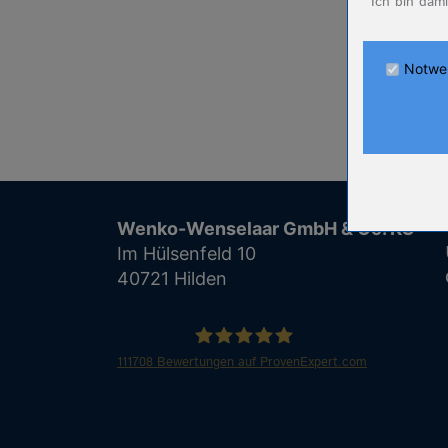
Ich bin dam
Anbieter
Zweck
Cookie Nam
Notwe
Cookie Laufz
Name
Anbieter
Zweck
Cookie Nam
Wenko-Wenselaar GmbH & Co. KG
Cookie Laufz
Im Hülsenfeld 10
40721 Hilden
Name
Anbieter
Zweck
Cookie Nam
111708
Bewertungen auf ProvenExpert.com
Cookie Laufz
WENKO
Name