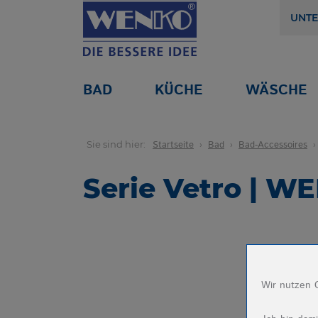
UNT
BAD
KÜCHE
WÄSCHE
Sie sind hier:
Startseite
Bad
Bad-Accessoires
Serie Vetro | W
Wir nutzen C
Name