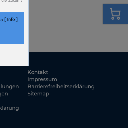
 die Zukunft
Info
ha
ookies.
Kontakt
Impressum
llungen
Barrierefreiheitserklärung
gen
Sitemap
klärung