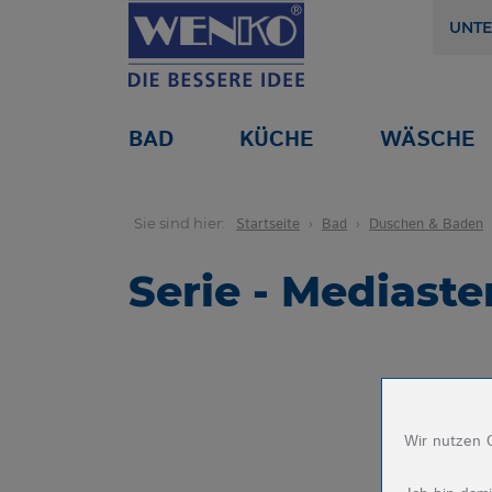
UNT
BAD
KÜCHE
WÄSCHE
Sie sind hier:
Startseite
Bad
Duschen & Baden
Serie - Mediast
Wir nutzen C
Name