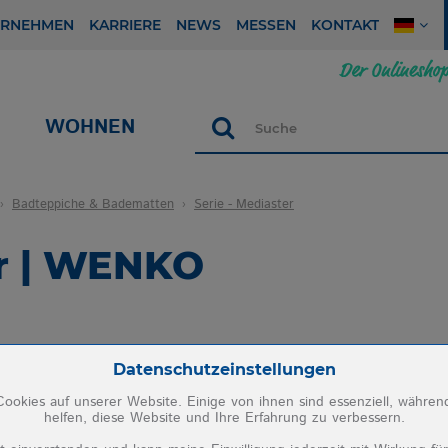
ERNEHMEN
KARRIERE
NEWS
MESSEN
KONTAKT
WOHNEN
Suche
Badteppiche & Badematten
Serie - Mediaster
er | WENKO
Zum Betrieb der Seite notwendige Cookies:
Datenschutzeinstellungen
ookies auf unserer Website. Einige von ihnen sind essenziell, währe
helfen, diese Website und Ihre Erfahrung zu verbessern.
PHP Session Cookie