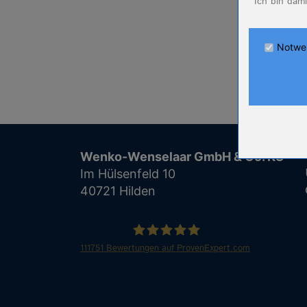
Ich bin dam
Anbieter
Zweck
Cookie Nam
Notwe
Cookie Laufz
Name
Anbieter
Zweck
Cookie Nam
Wenko-Wenselaar GmbH & Co. KG
Cookie Laufz
Im Hülsenfeld 10
40721 Hilden
Name
Anbieter
Zweck
Cookie Nam
111751
Bewertungen auf ProvenExpert.com
Cookie Laufz
WENKO
Name