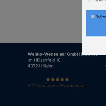
Ich bin dam
Anbieter
Zweck
Cookie Nam
Notwe
Cookie Laufz
Name
Anbieter
Zweck
Cookie Nam
Wenko-Wenselaar GmbH & Co. KG
Cookie Laufz
Im Hülsenfeld 10
40721 Hilden
Name
Anbieter
Zweck
Cookie Nam
111751
Bewertungen auf ProvenExpert.com
Cookie Laufz
WENKO
Name