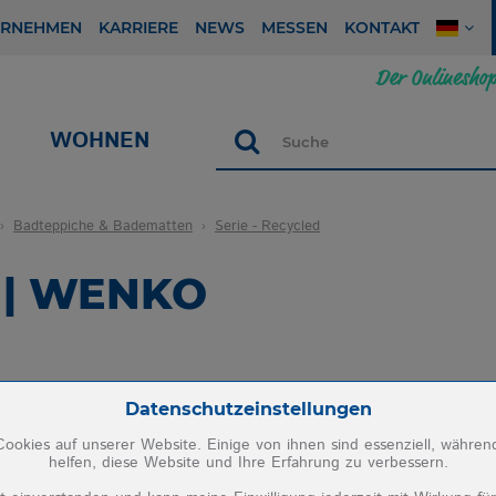
ERNEHMEN
KARRIERE
NEWS
MESSEN
KONTAKT
WOHNEN
Suche
Badteppiche & Badematten
Serie - Recycled
d | WENKO
Zum Betrieb der Seite notwendige Cookies:
Datenschutzeinstellungen
ookies auf unserer Website. Einige von ihnen sind essenziell, währe
helfen, diese Website und Ihre Erfahrung zu verbessern.
PHP Session Cookie