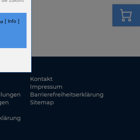
 die Zukunft
Info
ha
ookies.
Kontakt
Impressum
llungen
Barrierefreiheitserklärung
gen
Sitemap
klärung