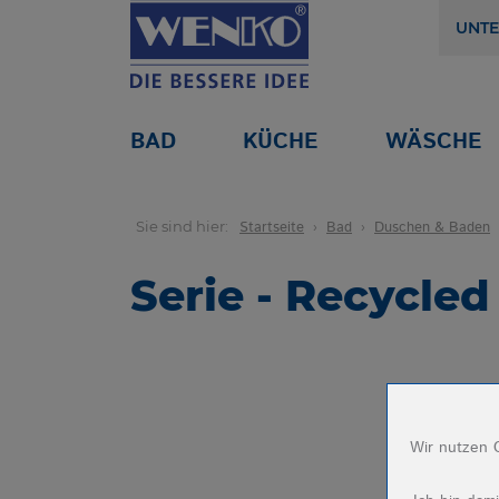
UNT
BAD
KÜCHE
WÄSCHE
Sie sind hier:
Startseite
Bad
Duschen & Baden
Serie - Recycle
Wir nutzen C
Name