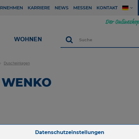
ERNEHMEN
KARRIERE
NEWS
MESSEN
KONTAKT
WOHNEN
Suche
Duscheinlagen
 | WENKO
Zum Betrieb der Seite notwendige Cookies:
Datenschutzeinstellungen