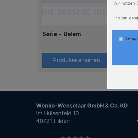
Wir nutzen C
Name
Ich bin dam
Anbieter
Zweck
Serie - Belem
Cookie Nam
Notwe
Cookie Laufz
Name
Produkte ansehen
Anbieter
Zweck
Cookie Nam
Cookie Laufz
Name
Wenko-Wenselaar GmbH & Co. KG
Anbieter
Im Hülsenfeld 10
Zweck
40721 Hilden
Cookie Nam
Cookie Laufz