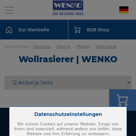
Suche
Zur Startseite
B2B Shop
BAD
Sie sind hier:
Startseite
Wäsche
Pflegen
Wollrasierer
Wollrasierer | WENKO
KÜCHE
WÄSCHE
SAMMELN
AUFBEWAHREN
Zum Betrieb der Seite notwendige Cookies:
Datenschutzeinstellungen
Wenko-Wenselaar GmbH & Co. KG
Im Hülsenfeld 10
Wir nutzen Cookies auf unserer Website. Einige von
WASCHEN
ihnen sind essenziell, während andere uns helfen, diese
40721 Hilden
Website und Ihre Erfahrung zu verbessern.
Name
PHP Session Cookie