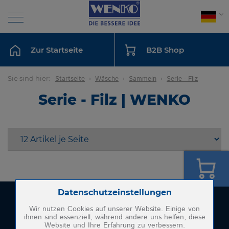
Suche
Zur Startseite
B2B Shop
BAD
Sie sind hier:
Startseite
Wäsche
Sammeln
Serie - Filz
Serie - Filz | WENKO
KÜCHE
WÄSCHE
SAMMELN
AUFBEWAHREN
Zum Betrieb der Seite notwendige Cookies:
Datenschutzeinstellungen
Wenko-Wenselaar GmbH & Co. KG
Im Hülsenfeld 10
Wir nutzen Cookies auf unserer Website. Einige von
WASCHEN
ihnen sind essenziell, während andere uns helfen, diese
40721 Hilden
Website und Ihre Erfahrung zu verbessern.
Name
PHP Session Cookie