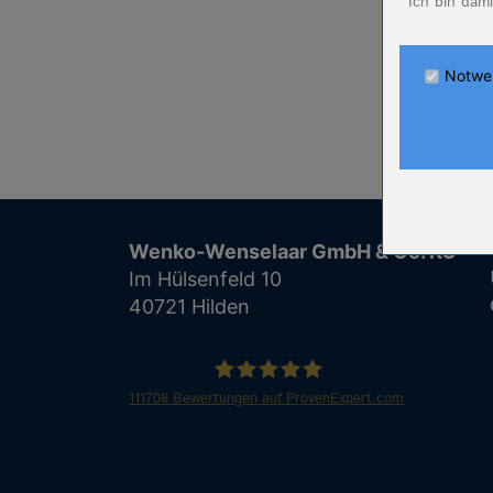
Ich bin dam
Anbieter
Zweck
Cookie Nam
Notwe
Cookie Laufz
Name
Anbieter
Zweck
Cookie Nam
Wenko-Wenselaar GmbH & Co. KG
Cookie Laufz
Im Hülsenfeld 10
40721 Hilden
Name
Anbieter
Zweck
Cookie Nam
111708
Bewertungen auf ProvenExpert.com
Cookie Laufz
WENKO
Name