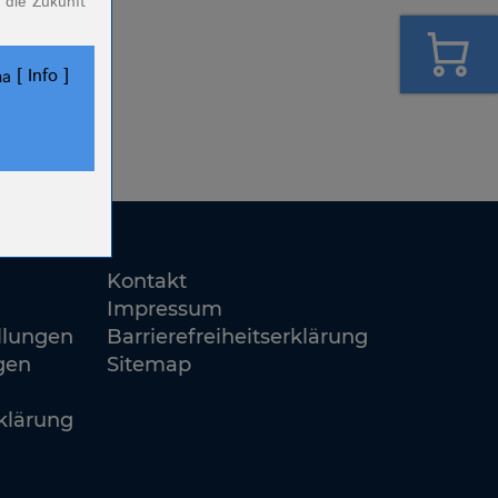
 die Zukunft
Info
ha
ookies.
Kontakt
Impressum
llungen
Barrierefreiheitserklärung
gen
Sitemap
klärung