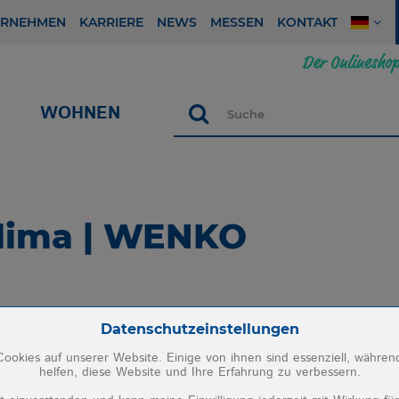
ERNEHMEN
KARRIERE
NEWS
MESSEN
KONTAKT
WOHNEN
Suche
lima | WENKO
Zum Betrieb der Seite notwendige Cookies:
Datenschutzeinstellungen
ookies auf unserer Website. Einige von ihnen sind essenziell, währe
helfen, diese Website und Ihre Erfahrung zu verbessern.
PHP Session Cookie