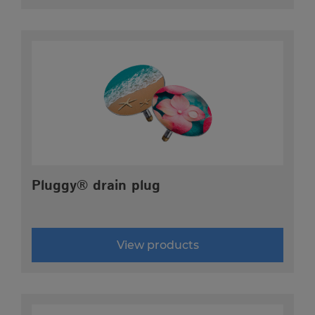
Cookie Name
NID
Cookie Laufzeit
7 Monate
Close info
Pluggy® drain plug
View products