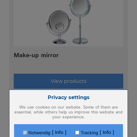
Make-up mirror
View products
Zum Betrieb der Seite notwendige Cookies:
Privacy settings
We use cookies on our website. Some of them are
essential, while others help us improve this website and
your experience.
Name
PHP Session Cookie
Anbieter
Eigentümer dieser Website (Wenko-
Wenselaar GmbH & Co. KG)
Info
Info
Notwendig
Tracking
Zweck
Absicherung Kontaktformular / SPAM