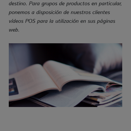
destino. Para grupos de productos en particular,
Zweck
Absicherung Kontaktformular / SPAM
Schutz
ponemos a disposición de nuestros clientes
Cookie Name
NID
vídeos POS para la utilización en sus páginas
Cookie Laufzeit
7 Monate
web.
Cerrar información