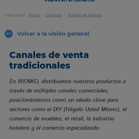
Pilares en el comercio
Estás aquí
Portal
Empresa
Division de negocio
FECHAS Y FERIAS
Volver a la visión general
CONTACTO
Canales de venta
tradicionales
En WENKO, distribuimos nuestros productos a
través de múltiples canales comerciales,
posicionándonos como un aliado clave para
sectores como el DIY (Hágalo Usted Mismo), el
comercio de muebles, el retail, la industria
hotelera y el comercio especializado.