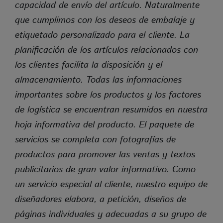
capacidad de envío del artículo. Naturalmente
que cumplimos con los deseos de embalaje y
Darstellung und Navigation mit Karten eines
Drittanbieters (Google Maps)
etiquetado personalizado para el cliente. La
planificación de los artículos relacionados con
los clientes facilita la disposición y el
Name
Google Maps
almacenamiento. Todas las informaciones
Anbieter
Google Ireland Ltd.
Zweck
Darstellung vom Karten eines
importantes sobre los productos y los factores
Drittanbieters
de logística se encuentran resumidos en nuestra
Cookie Name
Unbekannt
Cookie Laufzeit
Unbekannt
hoja informativa del producto. El paquete de
servicios se completa con fotografías de
Zum SPAM Schutz ist das Kontaktformular mit
productos para promover las ventas y textos
reCaptcha abgesichert. Wenn sie das
Kontaktformular nutzen möchten müssen Sie dies
publicitarios de gran valor informativo. Como
akzeptieren.
un servicio especial al cliente, nuestro equipo de
diseñadores elabora, a petición, diseños de
Name
reCaptcha Cookie
páginas individuales y adecuadas a su grupo de
Anbieter
Google Ireland Ltd.