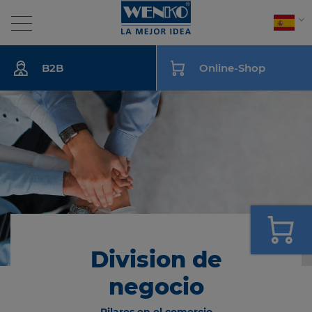
Search
B2B
Online-Shop
BAÑO
COCINA
CUIDADO DE LA ROPA
HOGAR
Division de
EMPRESA
negocio
NEWS