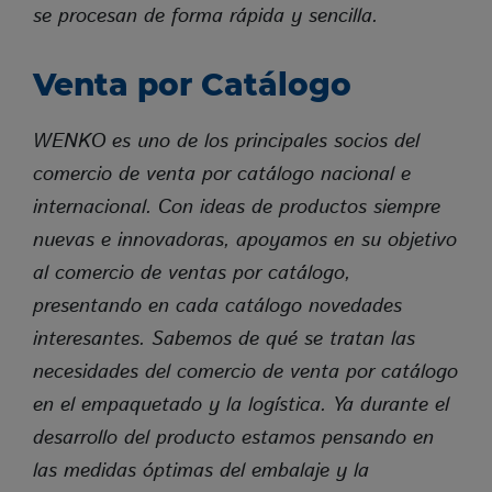
Cookie Laufzeit
Session
se procesan de forma rápida y sencilla.
Name
Merkliste B2B Bereich
Venta por Catálogo
Anbieter
Eigentümer dieser Website (Wenko-
Wenselaar GmbH & Co. KG)
Zweck
Speichert die Merkliste im B2B Bereich
WENKO es uno de los principales socios del
der Webseite.
Cookie Name
articlebookmark
comercio de venta por catálogo nacional e
Cookie Laufzeit
Session
internacional. Con ideas de productos siempre
nuevas e innovadoras, apoyamos en su objetivo
Cookies die zur Auswertung des Benutzerverhaltens
al comercio de ventas por catálogo,
notwendig sind:
presentando en cada catálogo novedades
interesantes. Sabemos de qué se tratan las
Name
Google Analytics
necesidades del comercio de venta por catálogo
Anbieter
Google LLC
en el empaquetado y la logística. Ya durante el
Zweck
Cookie von Google für Website-Analysen.
Erzeugt statistische Daten darüber, wie
der Besucher die Website nutzt.
desarrollo del producto estamos pensando en
Cookie Name
_gat,_gid,_ga
las medidas óptimas del embalaje y la
Cookie Laufzeit
2 Jahre