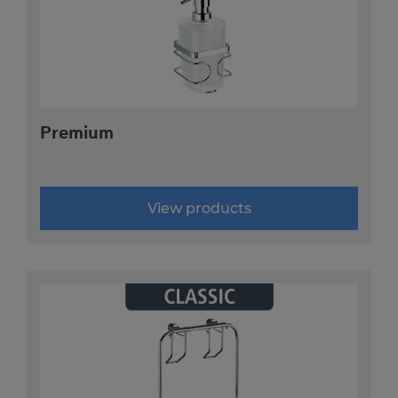
FIXING WITHOUT DRILLING
SHOWER & BATHTUB
Premium
HOOKS
SECURITY IN THE BATHROOM
View products
PLUGGY® DRAIN PLUG
PERSONAL SCALES
KITCHEN
LAUNDRY