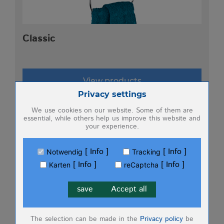
LIVING
Classic
View products
Zum Betrieb der Seite notwendige Cookies:
Privacy settings
We use cookies on our website. Some of them are
essential, while others help us improve this website and
your experience.
Name
PHP Session Cookie
Anbieter
Eigentümer dieser Website (Wenko-
Wenselaar GmbH & Co. KG)
Info
Info
Notwendig
Tracking
Zweck
Absicherung Kontaktformular / SPAM
Info
Info
Karten
reCaptcha
Schutz
Cookie Name
PHPSESSID, fe_typo_user
save
Accept all
Cookie Laufzeit
undefined
Name
Cookiespeicherung Entscheidungscookie
The selection can be made in the
Privacy policy
be