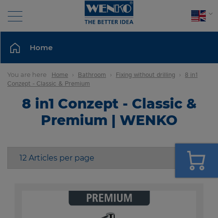
Search
Home
BATHROOM
You are here
Home
Bathroom
Fixing without drilling
8 in1
Conzept - Classic & Premium
TOILET SEATS & TOILET ACCESSORIES
8 in1 Conzept - Classic &
Premium | WENKO
TIDINESS IN THE BATHROOM
BATHROOM ACCESSORIES
PEDAL BIN & COSMETIC BIN
WALL SERIES
MAKE-UP MIRROR