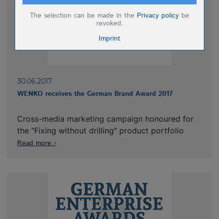
Name
Cookiespeicherung Entscheidungscookie
The selection can be made in the
Privacy policy
be
Anbieter
Eigentümer dieser Website (Wenko-
revoked.
Wenselaar GmbH & Co. KG)
Imprint
Zweck
Speichert die Einstellungen der Besucher
bezüglich der Speicherung von Cookies.
Cookie Name
dywc
Cookie Laufzeit
1 Jahr
30.06.2017
WENKO receives the German Brand Award 2017
Name
B2B Erkennung
Anbieter
Eigentümer dieser Website (Wenko-
Wenselaar GmbH & Co. KG)
Cross-media marketing campaign honoured for
Zweck
Die Webseite speichert, wenn Sie in den
the "Fixing without drilling" product portfolio
B2B Bereich wechseln.
Read more
Cookie Name
wenko_dealer
Cookie Laufzeit
Session
Name
Merkliste B2B Bereich
Anbieter
Eigentümer dieser Website (Wenko-
Wenselaar GmbH & Co. KG)
Zweck
Speichert die Merkliste im B2B Bereich
der Webseite.