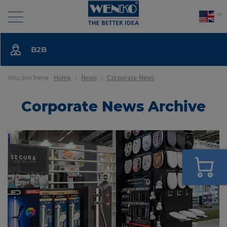
Search
B2B
BATHROOM
You are here
Home
News
Corporate News
KITCHEN
Corporate News Archive
LAUNDRY
LIVING
COMPANY
NEWS