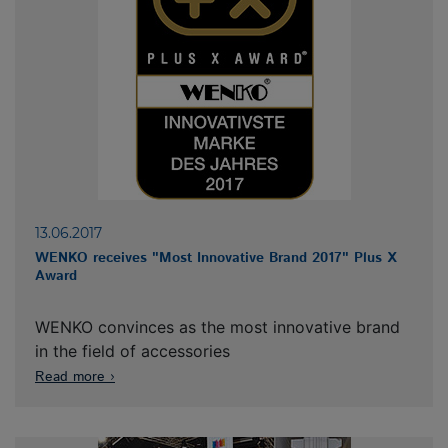
Anbieter
Google Ireland Ltd.
Zweck
Darstellung vom Karten eines
Drittanbieters
Cookie Name
Unbekannt
Cookie Laufzeit
Unbekannt
Zum SPAM Schutz ist das Kontaktformular mit
reCaptcha abgesichert. Wenn sie das
Kontaktformular nutzen möchten müssen Sie dies
akzeptieren.
13.06.2017
WENKO receives "Most Innovative Brand 2017" Plus X
Award
Name
reCaptcha Cookie
Anbieter
Google Ireland Ltd.
Zweck
Absicherung Kontaktformular / SPAM
WENKO convinces as the most innovative brand
Schutz
in the field of accessories
Cookie Name
NID
Read more
Cookie Laufzeit
7 Monate
Close info