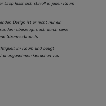
Cookie Laufz
r Drop lässt sich stilvoll in jeden Raum
nden Design ist er nicht nur ein
 sondern überzeugt auch durch seine
Name
hne Stromverbrauch.
Anbieter
Zweck
uchtigkeit im Raum und beugt
Cookie Nam
d unangenehmen Gerüchen vor.
Cookie Laufz
Dar
Name
Anbieter
Zweck
Cookie Nam