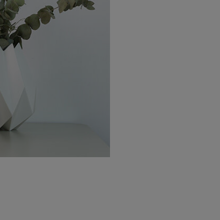
:
r, wie der
aps)