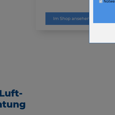
Notwe
Cookie Laufz
Im Shop ansehen
Name
Anbieter
Zweck
Cookie Nam
Cookie Laufz
Name
Anbieter
Zweck
Cookie Nam
Cookie Laufz
 Luft-
Name
Anbieter
htung
Zweck
Cookie Nam