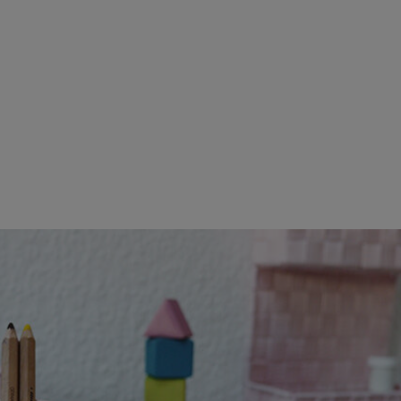
Cookie Laufz
Zum SPAM
Name
Anbieter
Zweck
Cookie Nam
Cookie Laufz