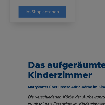
eit
Unbekannt
Im Shop ansehen
 Schutz ist das Kontaktformular mit reCaptcha abgesichert. Wen
Kontaktformular nutzen möchten müssen Sie dies akzeptieren.
reCaptcha Cookie
Google Ireland Ltd.
Absicherung Kontaktformular / SPAM Schutz
e
NID
eit
7 Monate
Das aufgeräumt
Kinderzimmer
Infos schließen
Marrykotter über unsere Adria-Körbe im Ki
Die verschiedenen Körbe der Aufbewahrun
zu absoluten Essentials im Kinderzimmer