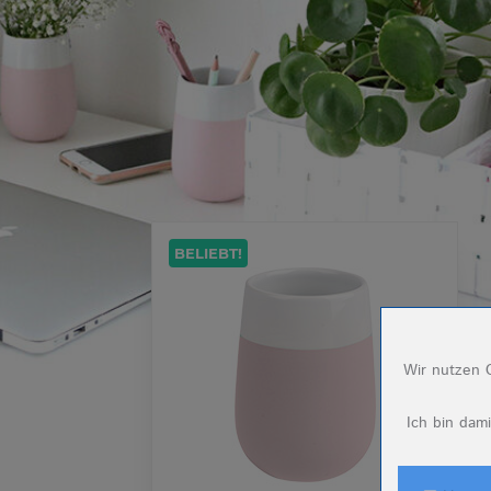
BELIEBT!
Wir nutzen C
Name
Ich bin dam
Anbieter
Zweck
Cookie Nam