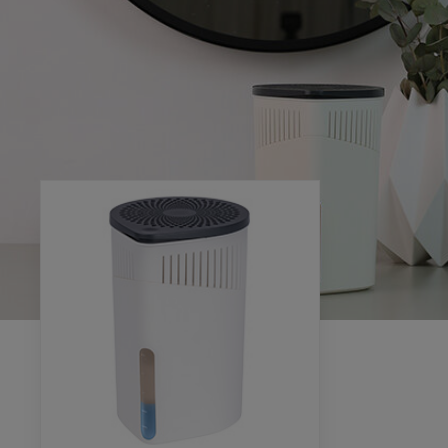
eit
Session
Cookies die zur Auswertung des Benutzerverhaltens notwendig sind
Google Analytics
Google LLC
Cookie von Google für Website-Analysen. Erzeugt statistische Daten darübe
Besucher die Website nutzt.
e
_gat,_gid,_ga
eit
2 Jahre
stellung und Navigation mit Karten eines Drittanbieters (Google M
Google Maps
Google Ireland Ltd.
Darstellung vom Karten eines Drittanbieters
e
Unbekannt