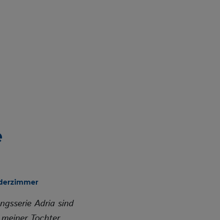
n sie das
e
nderzimmer
gsserie Adria sind
 meiner Tochter