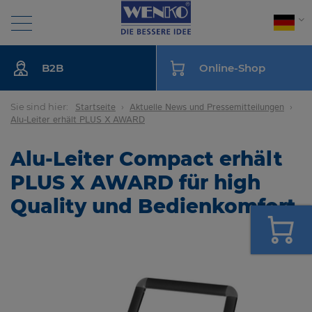
Suche
B2B
Online-Shop
BAD
Sie sind hier:
Startseite
Aktuelle News und Pressemitteilungen
Alu-Leiter erhält PLUS X AWARD
KÜCHE
Alu-Leiter Compact erhält
PLUS X AWARD für high
WÄSCHE
Quality und Bedienkomfort
WOHNEN
MONTAGEANLEITUNG
NACHHALTIGKEIT