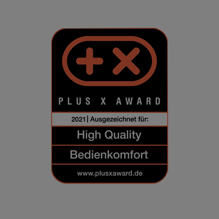
Zweck
Die Webseite speichert, wenn Sie in den
B2B Bereich wechseln.
Cookie Name
wenko_dealer
Cookie Laufzeit
Session
Name
Merkliste B2B Bereich
Anbieter
Eigentümer dieser Website (Wenko-
Wenselaar GmbH & Co. KG)
Zweck
Speichert die Merkliste im B2B Bereich
der Webseite.
Cookie Name
articlebookmark
Cookie Laufzeit
Session
Cookies die zur Auswertung des Benutzerverhaltens
notwendig sind:
Name
Google Analytics
Anbieter
Google LLC
Zweck
Cookie von Google für Website-Analysen.