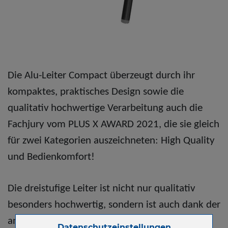
Die Alu-Leiter Compact überzeugt durch ihr
kompaktes, praktisches Design sowie die
qualitativ hochwertige Verarbeitung auch die
Fachjury vom PLUS X AWARD 2021, die sie gleich
für zwei Kategorien auszeichneten: High Quality
und Bedienkomfort!
Die dreistufige Leiter ist nicht nur qualitativ
besonders hochwertig, sondern ist auch dank der
angesagten Trend-Farben Schwarz und Grau ein
Zum Betrieb der Seite notwendige Cookies:
Datenschutzeinstellungen