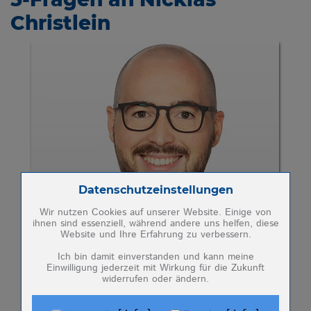
Christlein
NEUHEITEN
UNTERNEHMEN
KARRIERE
NEWS
Zum Betrieb der Seite notwendige Cookies:
Datenschutzeinstellungen
MESSEN
Wir nutzen Cookies auf unserer Website. Einige von
ihnen sind essenziell, während andere uns helfen, diese
Website und Ihre Erfahrung zu verbessern.
Name
PHP Session Cookie
KONTAKT
Anbieter
Eigentümer dieser Website (Wenko-
Ich bin damit einverstanden und kann meine
Wenselaar GmbH & Co. KG)
Einwilligung jederzeit mit Wirkung für die Zukunft
widerrufen oder ändern.
Zweck
Absicherung Kontaktformular / SPAM
Schutz
Cookie Name
PHPSESSID, fe_typo_user