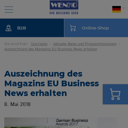
Suche
B2B
Online-Shop
BAD
Sie sind hier:
Startseite
Aktuelle News und Pressemitteilungen
Auszeichnung des Magazins EU Business News erhalten
KÜCHE
Auszeichnung des
WÄSCHE
Magazins EU Business
News erhalten
WOHNEN
8. Mai 2018
MONTAGEANLEITUNG
NACHHALTIGKEIT