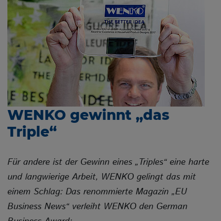
NEUHEITEN
UNTERNEHMEN
KARRIERE
WENKO gewinnt „das
NEWS
Triple“
MESSEN
Für andere ist der Gewinn eines „Triples“ eine harte
KONTAKT
und langwierige Arbeit, WENKO gelingt das mit
einem Schlag: Das renommierte Magazin „EU
Business News“ verleiht WENKO den German