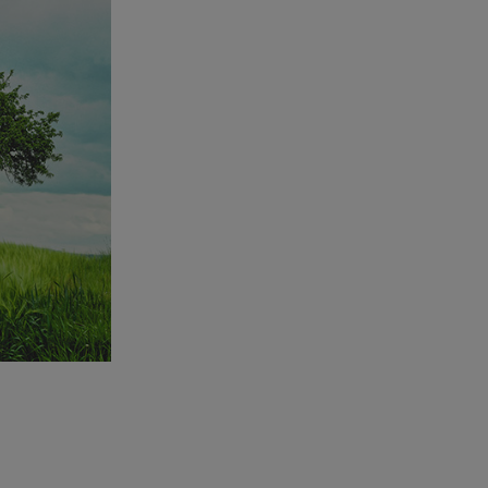
:
r, wie der
aps)