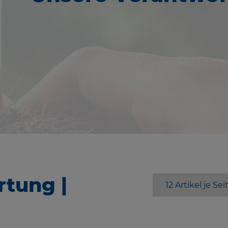
tung |