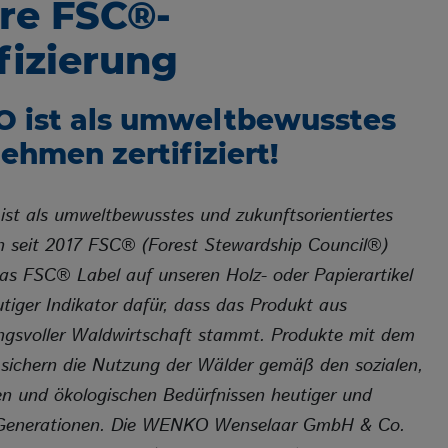
re FSC®-
Cookie Laufz
fizierung
 ist als umweltbewusstes
Name
ehmen zertifiziert!
Anbieter
Zweck
st als umweltbewusstes und zukunftsorientiertes
Cookie Nam
 seit 2017 FSC® (Forest Stewardship Council®)
Cookie Laufz
! Das FSC® Label auf unseren Holz- oder Papierartikel
Dar
eutiger Indikator dafür, dass das Produkt aus
ngsvoller Waldwirtschaft stammt. Produkte mit dem
sichern die Nutzung der Wälder gemäß den sozialen,
Name
n und ökologischen Bedürfnissen heutiger und
Anbieter
Zweck
 Generationen. Die WENKO Wenselaar GmbH & Co.
Cookie Nam