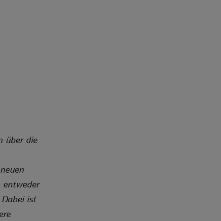
n über die
 neuen
n entweder
Dabei ist
ere