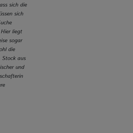
ass sich die
üssen sich
Suche
ier liegt
eise sogar
ohl die
m Stock aus
ischer und
schafterin
ere