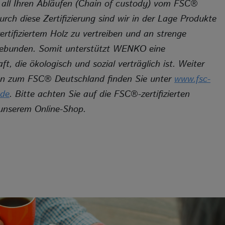
 all Ihren Abläufen (Chain of custody) vom FSC®
Cookie Laufz
 Durch diese Zertifizierung sind wir in der Lage Produkte
rtifiziertem Holz zu vertreiben und an strenge
Zum SPAM
gebunden. Somit unterstützt WENKO eine
t, die ökologisch und sozial verträglich ist. Weiter
en zum FSC® Deutschland finden Sie unter
www.fsc-
Name
Anbieter
.de
. Bitte achten Sie auf die FSC®-zertifizierten
Zweck
 unserem Online-Shop.
Cookie Nam
Cookie Laufz