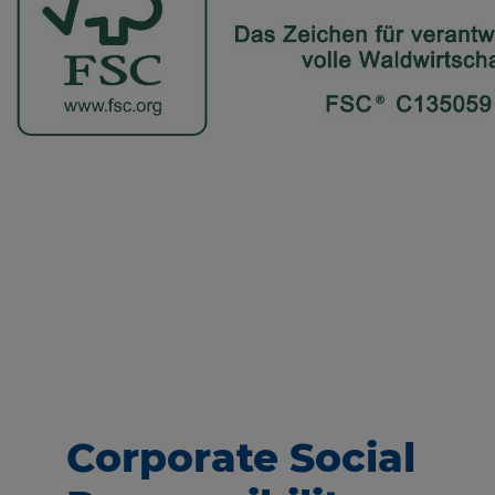
eit
Unbekannt
 Schutz ist das Kontaktformular mit reCaptcha abgesichert. Wen
Kontaktformular nutzen möchten müssen Sie dies akzeptieren.
reCaptcha Cookie
Google Ireland Ltd.
Absicherung Kontaktformular / SPAM Schutz
e
NID
eit
7 Monate
Infos schließen
Corporate Social