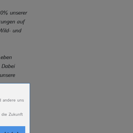
 80% unserer
kungen auf
Wild- und
Leben
 Dabei
 unsere
nd andere uns
 die Zukunft