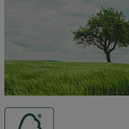
eit
Session
Cookies die zur Auswertung des Benutzerverhaltens notwendig sind
Google Analytics
Google LLC
Cookie von Google für Website-Analysen. Erzeugt statistische Daten darübe
Besucher die Website nutzt.
e
_gat,_gid,_ga
eit
2 Jahre
stellung und Navigation mit Karten eines Drittanbieters (Google M
Google Maps
Google Ireland Ltd.
Darstellung vom Karten eines Drittanbieters
e
Unbekannt